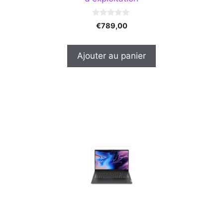
0
€
789,00
s
u
r
5
Ajouter au panier