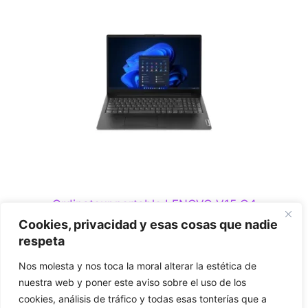
Ordinateur portable LENOVO V15 G4
82YU0167SP AMD Ryzen 3 7320U 8 Go 512 Go
Cookies, privacidad y esas cosas que nadie
Windows 11
respeta
0
Nos molesta y nos toca la moral alterar la estética de
€
569,00
s
nuestra web y poner este aviso sobre el uso de los
u
r
cookies, análisis de tráfico y todas esas tonterías que a
5