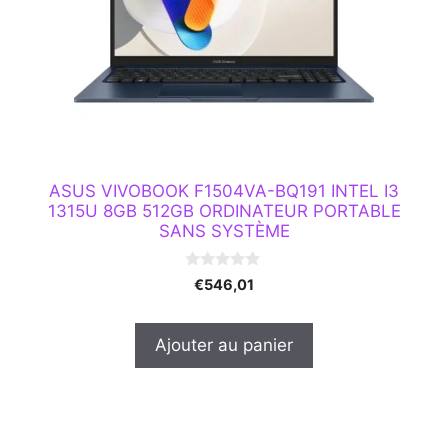
ASUS VIVOBOOK F1504VA-BQ191 INTEL I3
1315U 8GB 512GB ORDINATEUR PORTABLE
SANS SYSTÈME
0
€
546,01
s
u
r
5
Ajouter au panier