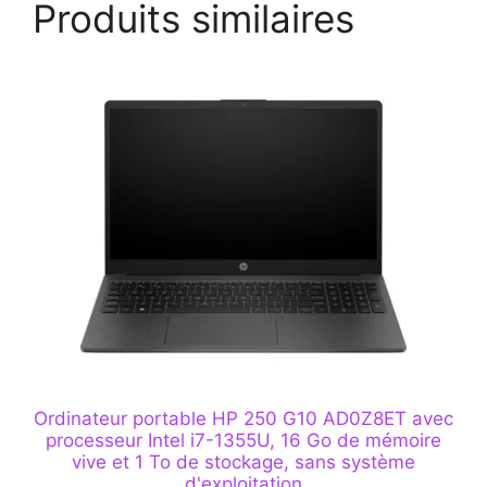
Produits similaires
Ordinateur portable HP 250 G10 AD0Z8ET avec
processeur Intel i7-1355U, 16 Go de mémoire
vive et 1 To de stockage, sans système
d'exploitation