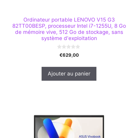
Ordinateur portable LENOVO V15 G3
82TT00BESP, processeur Intel i7-1255U, 8 Go
de mémoire vive, 512 Go de stockage, sans
système d'exploitation
0
€
629,00
s
u
r
5
Ajouter au panier