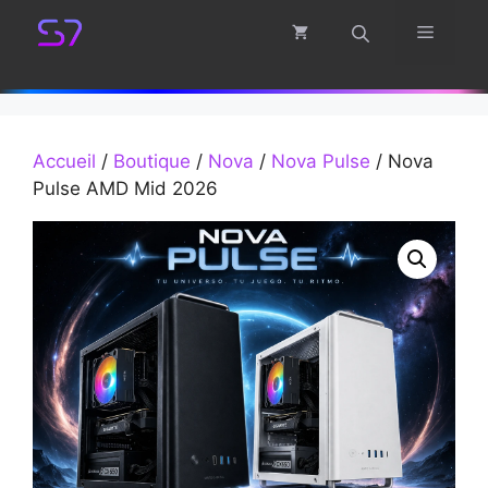
Aller
Menu
au
contenu
Accueil
/
Boutique
/
Nova
/
Nova Pulse
/ Nova
Pulse AMD Mid 2026