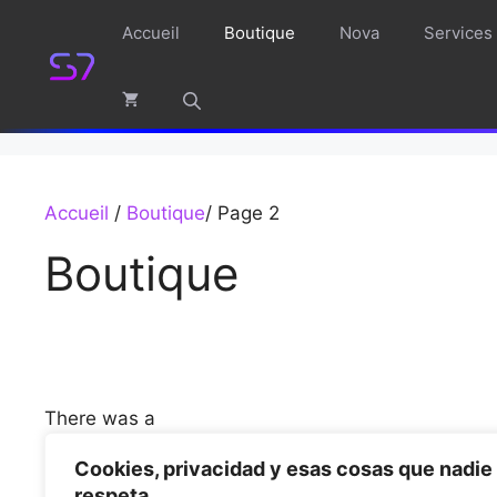
Aller
Accueil
Boutique
Nova
Services
au
contenu
Accueil
/
Boutique
/ Page 2
Boutique
There was a
problem.Please try again.
Cookies, privacidad y esas cosas que nadie
respeta