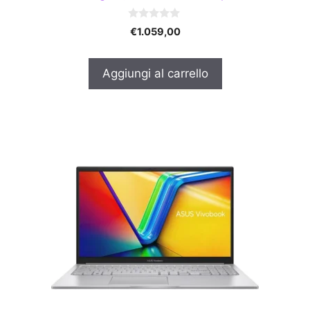
0
€
1.059,00
s
u
5
Aggiungi al carrello