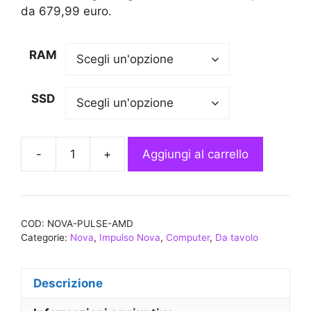
€1.239,79
da 679,99 euro.
RAM
SSD
-
+
Aggiungi al carrello
Nova
Pulse
AMD
Mid
COD:
NOVA-PULSE-AMD
2026
Categorie:
Nova
,
Impulso Nova
,
Computer
,
Da tavolo
quantità
Descrizione