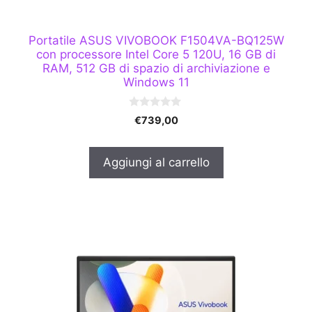
Portatile ASUS VIVOBOOK F1504VA-BQ125W
con processore Intel Core 5 120U, 16 GB di
RAM, 512 GB di spazio di archiviazione e
Windows 11
0
€
739,00
s
u
5
Aggiungi al carrello