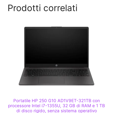
Prodotti correlati
Portatile HP 250 G10 AD1V9ET-321TB con
processore Intel i7-1355U, 32 GB di RAM e 1 TB
di disco rigido, senza sistema operativo