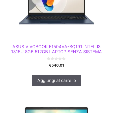
ASUS VIVOBOOK F1504VA-BQ191 INTEL I3
1315U 8GB 512GB LAPTOP SENZA SISTEMA
0
€
546,01
s
u
5
Aggiungi al carrello