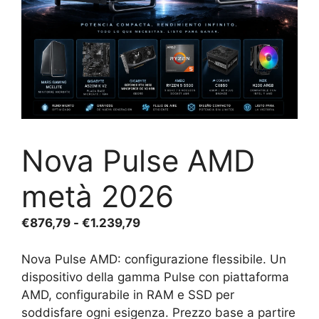
Nova Pulse AMD
metà 2026
Fascia
€
876,79
-
€
1.239,79
di
prezzo:
Nova Pulse AMD: configurazione flessibile.
Un
da
dispositivo della gamma Pulse con piattaforma
€876,79
AMD, configurabile in RAM e SSD per
a
soddisfare ogni esigenza. Prezzo base a partire