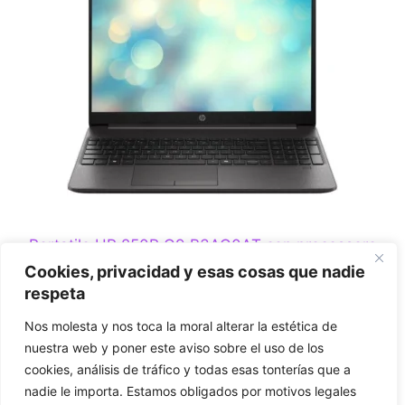
Portatile HP 250R G9 B3AG0AT con processore
Intel Core 5 120U, 8 GB di RAM e 512 GB di
Cookies, privacidad y esas cosas que nadie
spazio di archiviazione, senza sistema operativo
respeta
0
Nos molesta y nos toca la moral alterar la estética de
€
599,00
s
nuestra web y poner este aviso sobre el uso de los
u
5
cookies, análisis de tráfico y todas esas tonterías que a
Aggiungi al carrello
nadie le importa. Estamos obligados por motivos legales