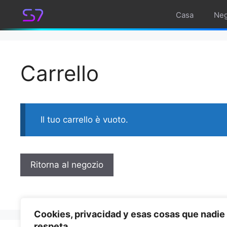
Vai
Casa
Neg
al
contenuto
Carrello
Il tuo carrello è vuoto.
Ritorna al negozio
Cookies, privacidad y esas cosas que nadie
respeta