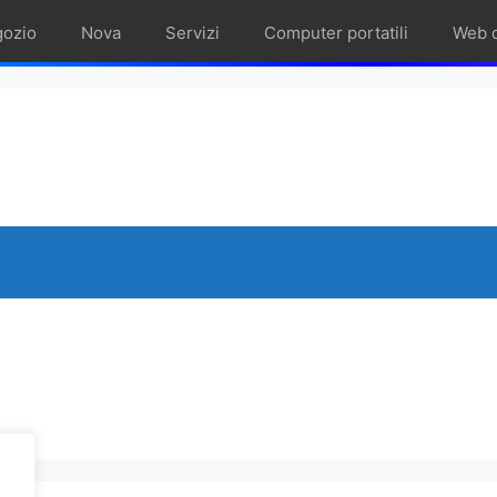
ozio
Nova
Servizi
Computer portatili
Web 