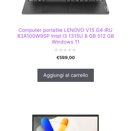
Computer portatile LENOVO V15 G4 IRU
83A100W9SP Intel I3 1315U 8 GB 512 GB
Windows 11
0
€
599,00
s
u
5
Aggiungi al carrello