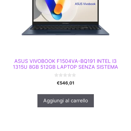
ASUS VIVOBOOK F1504VA-BQ191 INTEL I3
1315U 8GB 512GB LAPTOP SENZA SISTEMA
0
€
546,01
s
u
5
Aggiungi al carrello