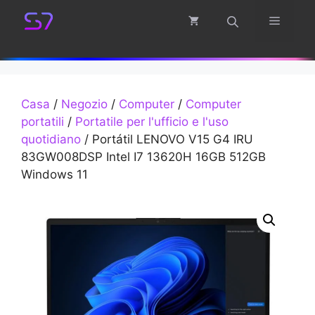
Vai
Menu
al
contenuto
Casa
/
Negozio
/
Computer
/
Computer
portatili
/
Portatile per l'ufficio e l'uso
quotidiano
/ Portátil LENOVO V15 G4 IRU
83GW008DSP Intel I7 13620H 16GB 512GB
Windows 11