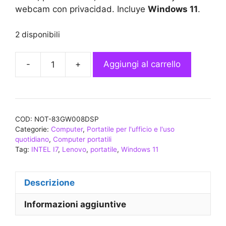
webcam con privacidad. Incluye
Windows 11
.
2 disponibili
-
+
Aggiungi al carrello
Portátil
LENOVO
V15
G4
COD:
NOT-83GW008DSP
IRU
Categorie:
Computer
,
Portatile per l'ufficio e l'uso
83GW008DSP
quotidiano
,
Computer portatili
Intel
Tag:
INTEL I7
,
Lenovo
,
portatile
,
Windows 11
I7
13620H
Descrizione
16GB
512GB
Informazioni aggiuntive
Windows
11