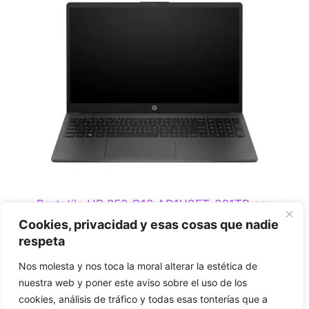
Portatile HP 250 G10 AD1V9ET-321TB con
processore Intel i7-1355U, 32 GB di RAM e 1 TB
Cookies, privacidad y esas cosas que nadie
di disco rigido, senza sistema operativo
respeta
0
Nos molesta y nos toca la moral alterar la estética de
€
1.059,00
s
nuestra web y poner este aviso sobre el uso de los
u
5
cookies, análisis de tráfico y todas esas tonterías que a