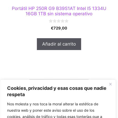
Portátil HP 250R G9 B39S1AT Intel I5 1334U
16GB 1TB sin sistema operativo
0
€
729,00
d
e
5
Añadir al carrito
Cookies, privacidad y esas cosas que nadie
respeta
Nos molesta y nos toca la moral alterar la estética de
nuestra web y poner este aviso sobre el uso de los
cookies, análisis de tráfico y todas esas tonterías que a