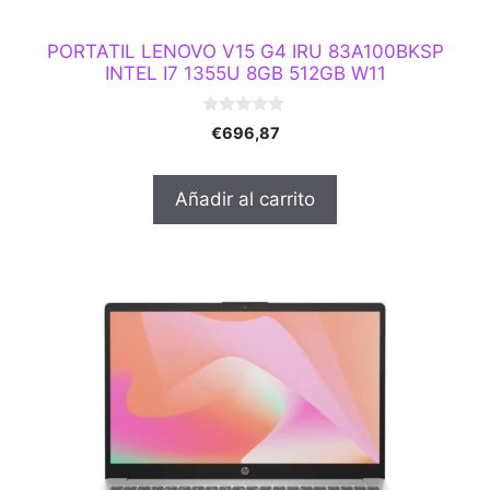
PORTATIL LENOVO V15 G4 IRU 83A100BKSP
INTEL I7 1355U 8GB 512GB W11
0
€
696,87
d
e
5
Añadir al carrito