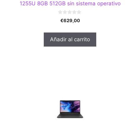
1255U 8GB 512GB sin sistema operativo
0
€
629,00
d
e
5
Añadir al carrito