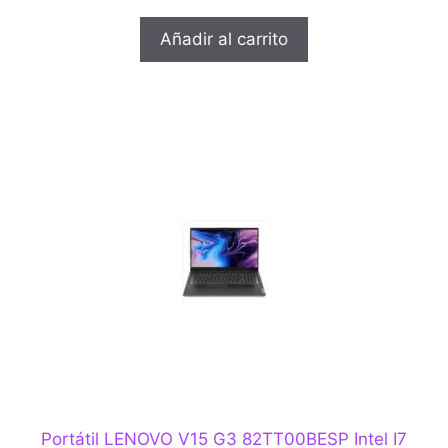
e
5
Añadir al carrito
Portátil LENOVO V15 G3 82TT00BESP Intel I7