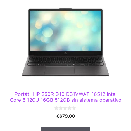
Portátil HP 250R G10 D31VWAT-16512 Intel
Core 5 120U 16GB 512GB sin sistema operativo
0
€
679,00
d
e
5