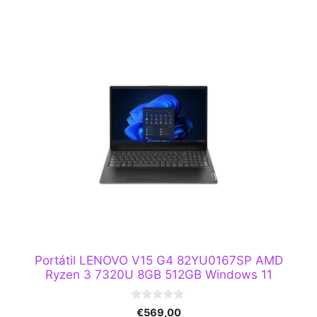
Portátil LENOVO V15 G4 82YU0167SP AMD
Ryzen 3 7320U 8GB 512GB Windows 11
0
€
569,00