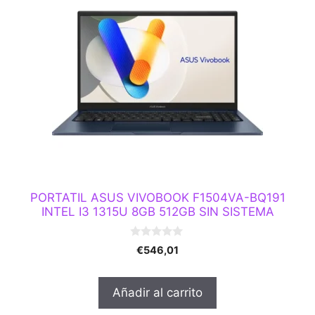
PORTATIL ASUS VIVOBOOK F1504VA-BQ191
INTEL I3 1315U 8GB 512GB SIN SISTEMA
0
€
546,01
d
e
5
Añadir al carrito