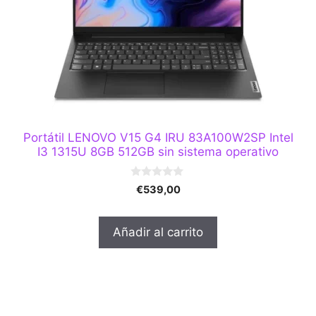
Portátil LENOVO V15 G4 IRU 83A100W2SP Intel
I3 1315U 8GB 512GB sin sistema operativo
0
€
539,00
d
e
5
Añadir al carrito