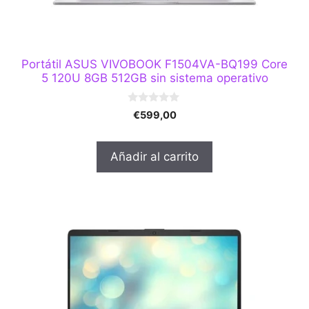
Portátil ASUS VIVOBOOK F1504VA-BQ199 Core
5 120U 8GB 512GB sin sistema operativo
0
€
599,00
d
e
5
Añadir al carrito