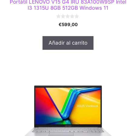
Portátil LENOVO V15 G4 IRU 83A100W9SP Intel
I3 1315U 8GB 512GB Windows 11
0
€
599,00
d
e
5
Añadir al carrito