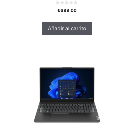
0
€
689,00
d
e
5
Añadir al carrito