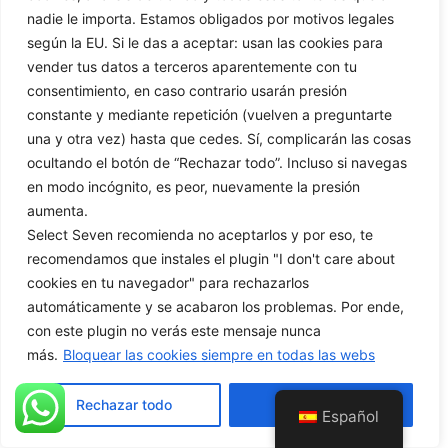
nadie le importa. Estamos obligados por motivos legales
según la EU. Si le das a aceptar: usan las cookies para
vender tus datos a terceros aparentemente con tu
consentimiento, en caso contrario usarán presión
constante y mediante repetición (vuelven a preguntarte
Portátil ASUS VIVOBOOK F1504VA-BQ125W
Intel Core 5 120U 16GB 512GB Windows 11
una y otra vez) hasta que cedes. Sí, complicarán las cosas
ocultando el botón de “Rechazar todo”. Incluso si navegas
en modo incógnito, es peor, nuevamente la presión
0
€
739,00
d
aumenta.
e
5
Select Seven recomienda no aceptarlos y por eso, te
Añadir al carrito
recomendamos que instales el plugin "I don't care about
cookies en tu navegador" para rechazarlos
automáticamente y se acabaron los problemas. Por ende,
con este plugin no verás este mensaje nunca
más.
Bloquear las cookies siempre en todas las webs
Rechazar todo
Aceptar todo
Español