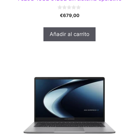
0
€
679,00
d
e
5
Añadir al carrito