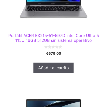
Portátil ACER EX215-51-597D Intel Core Ultra 5
115U 16GB 512GB sin sistema operativo
0
€
679,00
d
e
5
Añadir al carrito