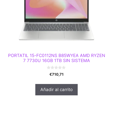
PORTATIL 15-FC0112NS B85WYEA AMD RYZEN
7 7730U 16GB 1TB SIN SISTEMA
0
€
710,71
d
e
5
Añadir al carrito