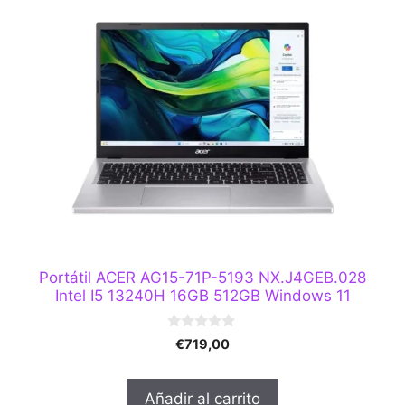
Portátil ACER AG15-71P-5193 NX.J4GEB.028
Intel I5 13240H 16GB 512GB Windows 11
0
€
719,00
d
e
5
Añadir al carrito