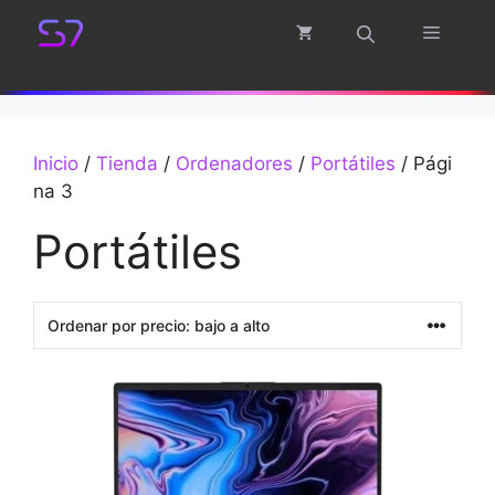
Saltar
Menú
al
contenido
Inicio
/
Tienda
/
Ordenadores
/
Portátiles
/ Pági
na 3
Portátiles