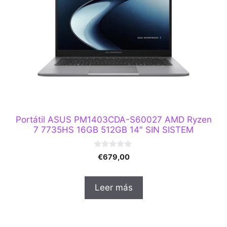
Portátil ASUS PM1403CDA-S60027 AMD Ryzen
7 7735HS 16GB 512GB 14″ SIN SISTEM
0
€
679,00
d
e
5
Leer más