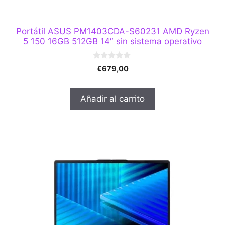
Portátil ASUS PM1403CDA-S60231 AMD Ryzen
5 150 16GB 512GB 14″ sin sistema operativo
0
€
679,00
d
e
5
Añadir al carrito