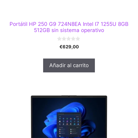
Portátil HP 250 G9 724N8EA Intel I7 1255U 8GB
512GB sin sistema operativo
0
€
629,00
d
e
5
Añadir al carrito