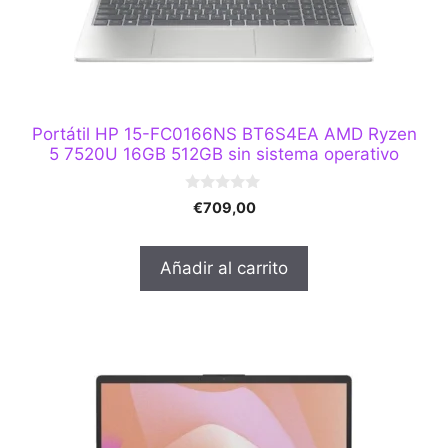
Portátil HP 15-FC0166NS BT6S4EA AMD Ryzen
5 7520U 16GB 512GB sin sistema operativo
0
€
709,00
d
e
5
Añadir al carrito