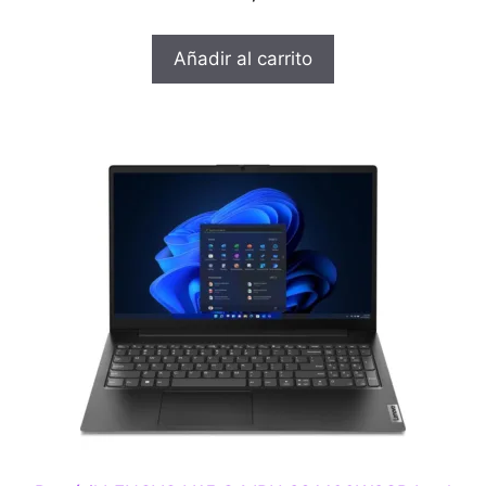
d
e
5
Añadir al carrito