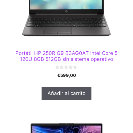
Portátil HP 250R G9 B3AG0AT Intel Core 5
120U 8GB 512GB sin sistema operativo
0
€
599,00
d
e
5
Añadir al carrito