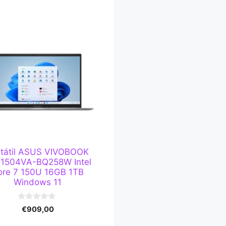
rtátil ASUS VIVOBOOK
F1504VA-BQ258W Intel
ore 7 150U 16GB 1TB
Windows 11
0
€
909,00
d
e