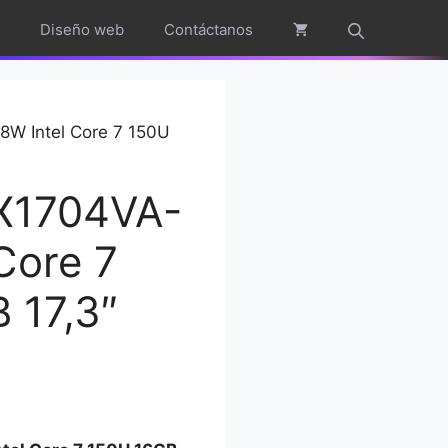
Diseño web
Contáctanos
8W Intel Core 7 150U
 X1704VA-
Core 7
 17,3″