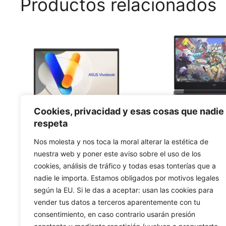
Productos relacionados
Cookies, privacidad y esas cosas que nadie
respeta
Nos molesta y nos toca la moral alterar la estética de
PORTATIL ASUS
Portátil Gaming
nuestra web y poner este aviso sobre el uso de los
VIVOBOOK F1504VA-
15-FA2039NS
cookies, análisis de tráfico y todas esas tonterías que a
BQ191 INTEL I3 1315U 8GB
Core 7 240H 
nadie le importa. Estamos obligados por motivos legales
512GB SIN SISTEMA
RTX50
según la EU. Si le das a aceptar: usan las cookies para
vender tus datos a terceros aparentemente con tu
0
0
€
546,01
€
1.499,
d
d
consentimiento, en caso contrario usarán presión
e
e