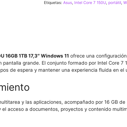
Etiquetas:
Asus
,
Intel Core 7 150U
,
portátil
,
W
150U
16GB
1TB
17,3″
Windows
11
cantidad
U 16GB 1TB 17,3″ Windows 11
ofrece una configuración
en pantalla grande. El conjunto formado por Intel Core 7
pos de espera y mantener una experiencia fluida en el 
miento
multitarea y las aplicaciones, acompañado por 16 GB de
y el acceso a documentos, proyectos y contenido multi
.