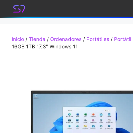
Saltar
al
contenido
Inicio
/
Tienda
/
Ordenadores
/
Portátiles
/
Portátil
16GB 1TB 17,3″ Windows 11