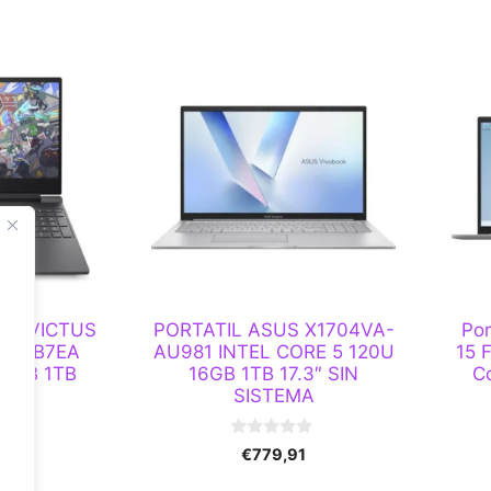
 HP VICTUS
PORTATIL ASUS X1704VA-
Po
 BL2B7EA
AU981 INTEL CORE 5 120U
15 
16GB 1TB
16GB 1TB 17.3″ SIN
C
60
SISTEMA
0
00
€
779,91
d
e