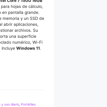
tel Core 7 150U 16GB
para hojas de cálculo,
o en pantalla grande.
de memoria y un SSD de
l abrir aplicaciones,
stionar archivos. Su
orta una superficie
eclado numérico, Wi-Fi
 Incluye
Windows 11
.
a y uso diario
,
Portátiles