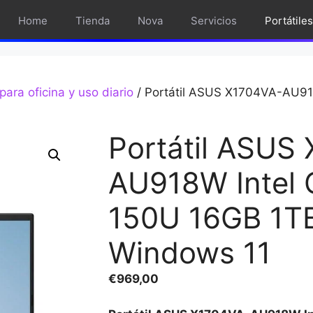
Home
Tienda
Nova
Servicios
Portátiles
 para oficina y uso diario
/ Portátil ASUS X1704VA-AU91
Portátil ASUS
AU918W Intel 
150U 16GB 1TB
Windows 11
€
969,00