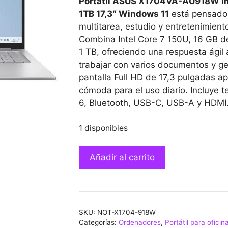
Portátil ASUS X1704VA-AU918W In
1TB 17,3″ Windows 11
está pensado 
multitarea, estudio y entretenimient
Combina Intel Core 7 150U, 16 GB 
1 TB, ofreciendo una respuesta ágil a
trabajar con varios documentos y ge
pantalla Full HD de 17,3 pulgadas ap
cómoda para el uso diario. Incluye t
6, Bluetooth, USB-C, USB-A y HDMI.
1 disponibles
Portátil
Añadir al carrito
ASUS
X1704VA-
AU918W
Intel
SKU:
NOT-X1704-918W
Core
Categorías:
Ordenadores
,
Portátil para oficin
7