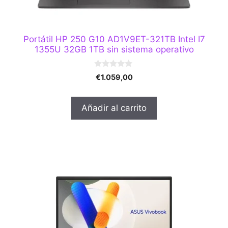
Portátil HP 250 G10 AD1V9ET-321TB Intel I7
1355U 32GB 1TB sin sistema operativo
0
€
1.059,00
d
e
5
Añadir al carrito