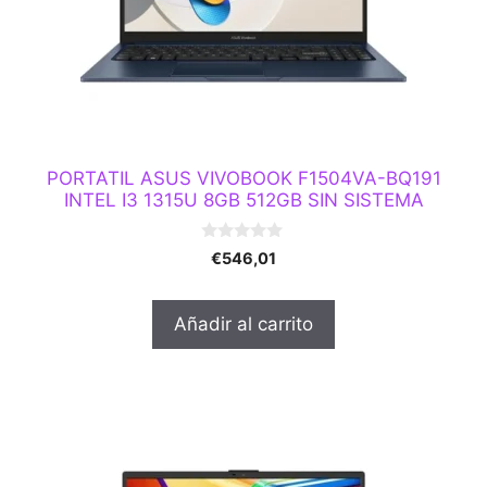
PORTATIL ASUS VIVOBOOK F1504VA-BQ191
INTEL I3 1315U 8GB 512GB SIN SISTEMA
0
€
546,01
d
e
5
Añadir al carrito