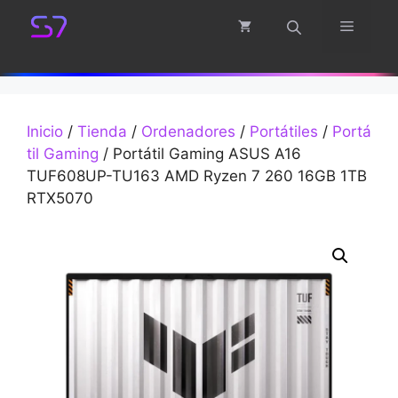
Saltar
Menú
al
contenido
Inicio
/
Tienda
/
Ordenadores
/
Portátiles
/
Portá
til Gaming
/ Portátil Gaming ASUS A16
TUF608UP-TU163 AMD Ryzen 7 260 16GB 1TB
RTX5070