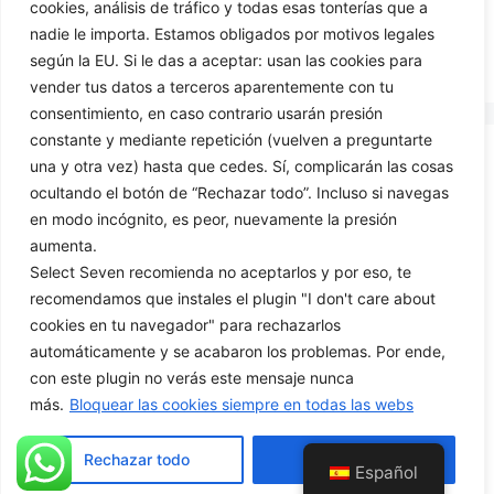
cookies, análisis de tráfico y todas esas tonterías que a
Añadir al carrito
nadie le importa. Estamos obligados por motivos legales
según la EU. Si le das a aceptar: usan las cookies para
vender tus datos a terceros aparentemente con tu
consentimiento, en caso contrario usarán presión
constante y mediante repetición (vuelven a preguntarte
una y otra vez) hasta que cedes. Sí, complicarán las cosas
CONTÁCTANOS
ocultando el botón de “Rechazar todo”. Incluso si navegas
en modo incógnito, es peor, nuevamente la presión
699425444
aumenta.
info@selectseven.net
Select Seven recomienda no aceptarlos y por eso, te
recomendamos que instales el plugin "I don't care about
cookies en tu navegador" para rechazarlos
automáticamente y se acabaron los problemas. Por ende,
con este plugin no verás este mensaje nunca
más.
Bloquear las cookies siempre en todas las webs
Rechazar todo
Aceptar todo
Español
© 2026 Select Seven