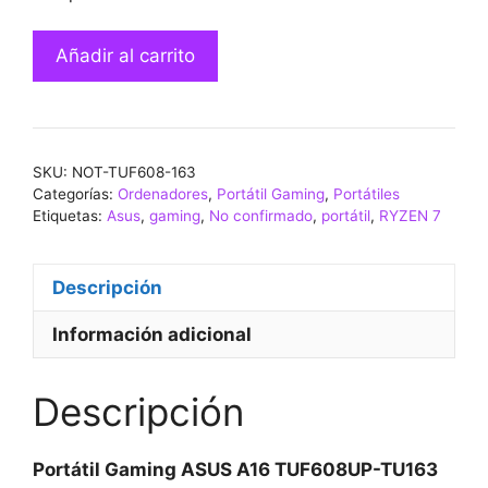
Portátil
Añadir al carrito
Gaming
ASUS
A16
TUF608UP-
SKU:
NOT-TUF608-163
TU163
Categorías:
Ordenadores
,
Portátil Gaming
,
Portátiles
AMD
Etiquetas:
Asus
,
gaming
,
No confirmado
,
portátil
,
RYZEN 7
Ryzen
7
260
Descripción
16GB
Información adicional
1TB
RTX5070
cantidad
Descripción
Portátil Gaming ASUS A16 TUF608UP-TU163