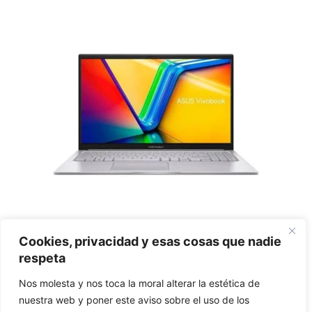
Portátil ASUS VIVOBOOK F1504VA-BQ199 Core
Cookies, privacidad y esas cosas que nadie
5 120U 8GB 512GB sin sistema operativo
respeta
0
Nos molesta y nos toca la moral alterar la estética de
€
599,00
d
nuestra web y poner este aviso sobre el uso de los
e
5