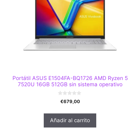
Portátil ASUS E1504FA-BQ1726 AMD Ryzen 5
7520U 16GB 512GB sin sistema operativo
0
€
679,00
d
e
5
Añadir al carrito