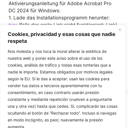
Aktivierungsanleitung für Adobe Acrobat Pro
DC 2024 für Windows:
1. Lade das Installationsprogramm herunter:
hier
(falls der erste Link nicht funktioniert: Link)
2. Während der Installation oder vor dem ersten
Cookies, privacidad y esas cosas que nadie
Start wirst du aufgefordert, den von uns
respeta
bereitgestellten CD-Schlüssel einzugeben.
Nos molesta y nos toca la moral alterar la estética de
3. Geben Sie den CD-Schlüssel ein (und
nuestra web y poner este aviso sobre el uso de los
schließen Sie die Installation gegebenenfalls
cookies, análisis de tráfico y todas esas tonterías que a
ab) und genießen Sie das Programm.
nadie le importa. Estamos obligados por motivos legales
según la EU. Si le das a aceptar: usan las cookies para
vender tus datos a terceros aparentemente con tu
consentimiento, en caso contrario usarán presión
constante y mediante repetición (vuelven a preguntarte
una y otra vez) hasta que cedes. Sí, complicarán las cosas
KONTAKT US
ocultando el botón de “Rechazar todo”. Incluso si navegas
en modo incógnito, es peor, nuevamente la presión
699425444
aumenta.