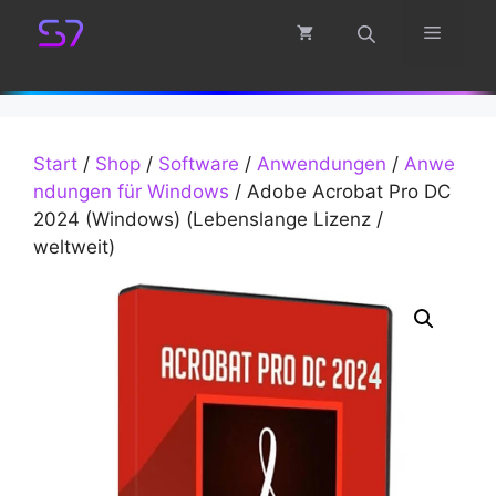
Zum
Menü
Inhalt
springen
Start
/
Shop
/
Software
/
Anwendungen
/
Anwe
ndungen für Windows
/ Adobe Acrobat Pro DC
2024 (Windows) (Lebenslange Lizenz /
weltweit)