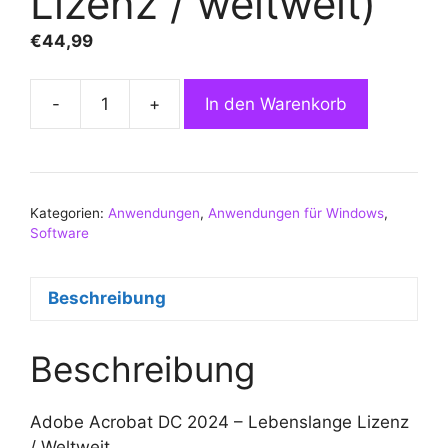
Lizenz / weltweit)
€
44,99
-
+
In den Warenkorb
Adobe
Acrobat
Pro
DC
Kategorien:
Anwendungen
2024
,
Anwendungen für Windows
,
Software
(Windows)
(Lifetime
License
Beschreibung
/
Global)
Beschreibung
Menge
Adobe Acrobat DC 2024 – Lebenslange Lizenz
/ Weltweit