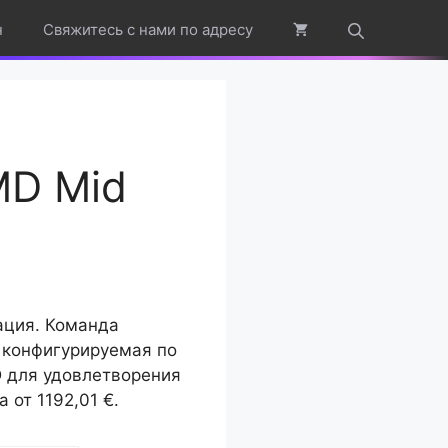
н
Свяжитесь с нами по адресу
MD Mid
ация.
Команда
 конфигурируемая по
D для удовлетворения
 от 1192,01 €.