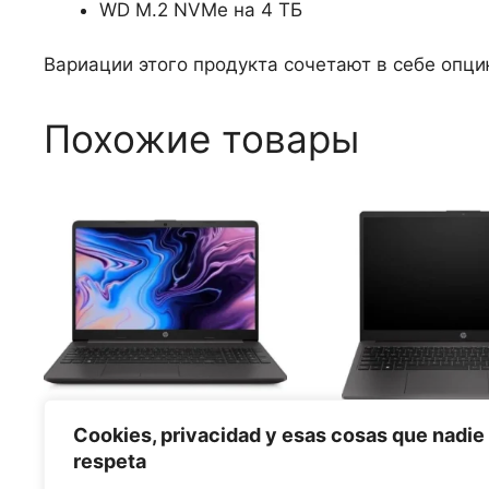
WD M.2 NVMe на 4 ТБ
Вариации этого продукта сочетают в себе опц
Похожие товары
Cookies, privacidad y esas cosas que nadie
Ноутбук HP 250R G9
Ноутбук HP 
respeta
B39S1AT с процессором
AD1V9ET-3