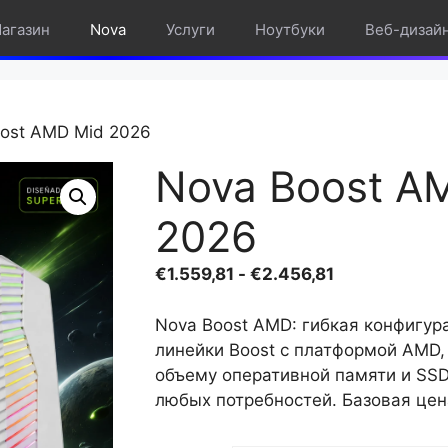
агазин
Nova
Услуги
Ноутбуки
Веб-дизай
oost AMD Mid 2026
Nova Boost A
2026
Диапазон
€
1.559,81
-
€
2.456,81
цен:
€1.559,81
Nova Boost AMD: гибкая конфигур
–
линейки Boost с платформой AMD,
€2.456,81
объему оперативной памяти и SS
любых потребностей. Базовая цена