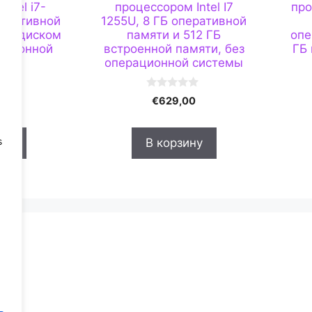
ntel i7-
процессором Intel I7
про
перативной
1255U, 8 ГБ оперативной
ким диском
памяти и 512 ГБ
опе
рационной
встроенной памяти, без
ГБ
мы
операционной системы
0
00
€
629,00
и
з
5
s
ну
В корзину