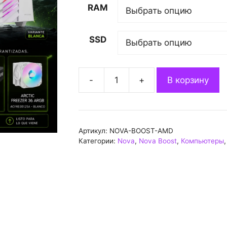
RAM
SSD
-
+
В корзину
Количество
товара
Nova
Boost
Артикул:
NOVA-BOOST-AMD
AMD
Категории:
Nova
,
Nova Boost
,
Компьютеры
Mid
2026