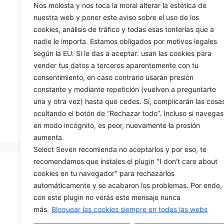
Intel I5 1334U, 16 ГБ
процессором I
Nos molesta y nos toca la moral alterar la estética de
оперативной памяти и
1355U, 32 ГБ о
nuestra web y poner este aviso sobre el uso de los
жестким диском 1 ТБ, без
памяти и жест
cookies, análisis de tráfico y todas esas tonterías que a
операционной системы
1 ТБ, без опе
nadie le importa. Estamos obligados por motivos legales
систе
según la EU. Si le das a aceptar: usan las cookies para
0
€
729,00
vender tus datos a terceros aparentemente con tu
и
0
€
1.059,
з
и
consentimiento, en caso contrario usarán presión
5
з
constante y mediante repetición (vuelven a preguntarte
5
una y otra vez) hasta que cedes. Sí, complicarán las cosa
В корзину
В корзи
ocultando el botón de “Rechazar todo”. Incluso si navegas
en modo incógnito, es peor, nuevamente la presión
aumenta.
Select Seven recomienda no aceptarlos y por eso, te
recomendamos que instales el plugin "I don't care about
cookies en tu navegador" para rechazarlos
CONTACT US
automáticamente y se acabaron los problemas. Por ende,
con este plugin no verás este mensaje nunca
699425444
más.
Bloquear las cookies siempre en todas las webs
info@selectseven.net