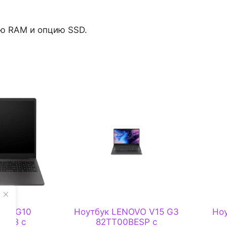
ию RAM и опцию SSD.
250 G10
Ноутбук LENOVO V15 G3
Но
21TB с
82TT00BESP с