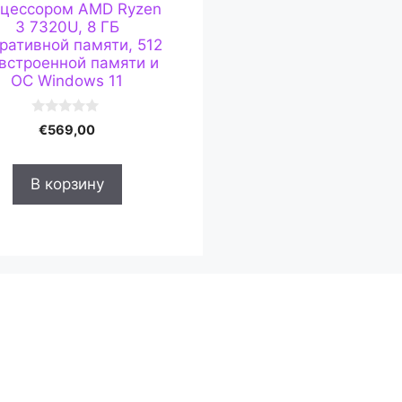
цессором AMD Ryzen
3 7320U, 8 ГБ
ративной памяти, 512
 встроенной памяти и
ОС Windows 11
0
€
569,00
и
з
5
В корзину