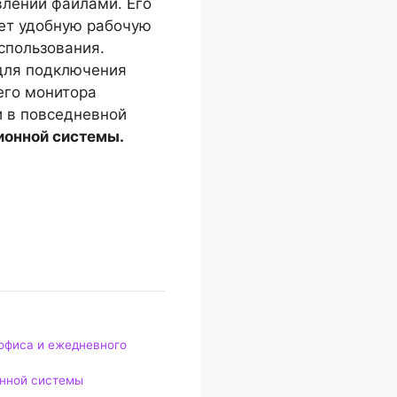
влении файлами. Его
ет удобную рабочую
спользования.
для подключения
его монитора
 в повседневной
ионной системы.
офиса и ежедневного
нной системы