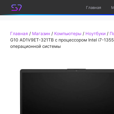
Перейти
Главная
М
к
содержимому
Главная
/
Магазин
/
Компьютеры
/
Ноутбуки
/
П
G10 AD1V9ET-321TB с процессором Intel i7-1355
операционной системы