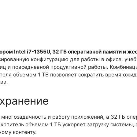
Intel
I7
1355U
32GB
1TB
sin
sistema
ом Intel i7-1355U, 32 ГБ оперативной памяти и жес
operativo
ированную конфигурацию для работы в офисе, учеб
ц и повседневной продуктивной работы. Комбинация
ителя объемом 1 ТБ позволяет сократить время ожид
ии.
 хранение
ю многозадачность и работу приложений, а 32 ГБ оп
копитель объемом 1 ТБ ускоряет загрузку системы, 
ому контенту.