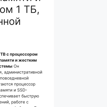
ом 1 ТБ,
нной
1TB с процессором
й памяти и жестким
истемы
Он
я, административной
 повседневной
таются процессор
 памяти и SSD-
еспечивает быструю
ний, работе с