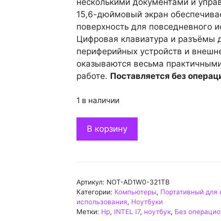
несколькими документами и упра
15,6-дюймовый экран обеспечива
поверхность для повседневного и
Цифровая клавиатура и разъёмы 
периферийных устройств и внешн
оказываются весьма практичными
работе.
Поставляется без операц
1 в наличии
Количество
В корзину
товара
Portátil
HP
250
Артикул:
NOT-AD1W0-321TB
G10
Категории:
Компьютеры
,
Портативный для 
AD1V9ET-
использования
,
Ноутбуки
321TB
Метки:
Hp
,
INTEL I7
,
ноутбук
,
Без операцио