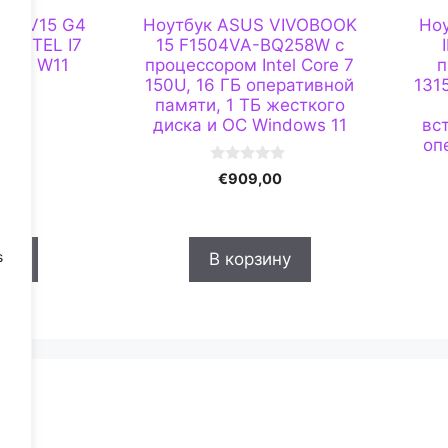
VO V15 G4
Ноутбук ASUS VIVOBOOK
Но
 INTEL I7
15 F1504VA-BQ258W с
12GB W11
процессором Intel Core 7
п
150U, 16 ГБ оперативной
131
памяти, 1 ТБ жесткого
7
диска и ОС Windows 11
вс
оп
0
€
909,00
и
з
5
s
ну
В корзину