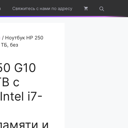
н
Свяжитесь с нами по адресу
я
/ Ноутбук HP 250
ТБ, без
50 G10
B с
ntel i7-
памяти и