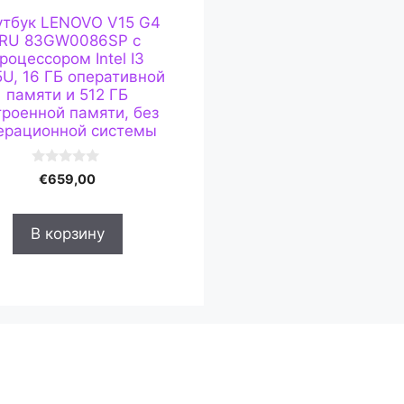
утбук LENOVO V15 G4
IRU 83GW0086SP с
роцессором Intel I3
5U, 16 ГБ оперативной
памяти и 512 ГБ
троенной памяти, без
ерационной системы
0
€
659,00
и
з
5
В корзину