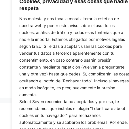
Cookies, privacidad y esas cosas que nadie
Ноутбук ASUS E1504FA-
НОУТБУК LENO
respeta
BQ1726 с процессором
IRU 83A100BKSP
AMD Ryzen 5 7520U, 16 ГБ
1355U 8GB 5
Nos molesta y nos toca la moral alterar la estética de
оперативной памяти и 512
nuestra web y poner este aviso sobre el uso de los
ГБ встроенной памяти,
cookies, análisis de tráfico y todas esas tonterías que a
0
€
696,8
без операционной
и
nadie le importa. Estamos obligados por motivos legales
з
системы
5
según la EU. Si le das a aceptar: usan las cookies para
vender tus datos a terceros aparentemente con tu
0
€
679,00
и
consentimiento, en caso contrario usarán presión
з
constante y mediante repetición (vuelven a preguntarte
5
una y otra vez) hasta que cedes. Sí, complicarán las cosa
В корзину
В корзи
ocultando el botón de “Rechazar todo”. Incluso si navegas
en modo incógnito, es peor, nuevamente la presión
aumenta.
Select Seven recomienda no aceptarlos y por eso, te
recomendamos que instales el plugin "I don't care about
cookies en tu navegador" para rechazarlos
CONTACT US
automáticamente y se acabaron los problemas. Por ende,