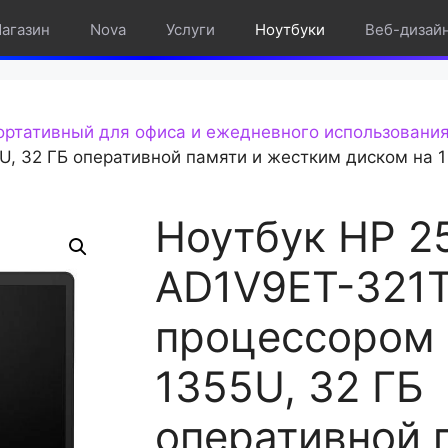
агазин
Nova
Услуги
Ноутбуки
Веб-дизай
ортативный для офиса и ежедневного использовани
U, 32 ГБ оперативной памяти и жестким диском на 1 
Ноутбук HP 2
AD1V9ET-321T
процессором I
1355U, 32 ГБ
оперативной 