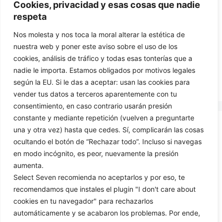
Cookies, privacidad y esas cosas que nadie
пальцев.
respeta
Nos molesta y nos toca la moral alterar la estética de
Товаров, соответствующих вашему
nuestra web y poner este aviso sobre el uso de los
запросу, не обнаружено.
cookies, análisis de tráfico y todas esas tonterías que a
nadie le importa. Estamos obligados por motivos legales
según la EU. Si le das a aceptar: usan las cookies para
vender tus datos a terceros aparentemente con tu
consentimiento, en caso contrario usarán presión
constante y mediante repetición (vuelven a preguntarte
una y otra vez) hasta que cedes. Sí, complicarán las cosas
CONTACT US
ocultando el botón de “Rechazar todo”. Incluso si navegas
en modo incógnito, es peor, nuevamente la presión
699425444
aumenta.
info@selectseven.net
Select Seven recomienda no aceptarlos y por eso, te
recomendamos que instales el plugin "I don't care about
cookies en tu navegador" para rechazarlos
automáticamente y se acabaron los problemas. Por ende,