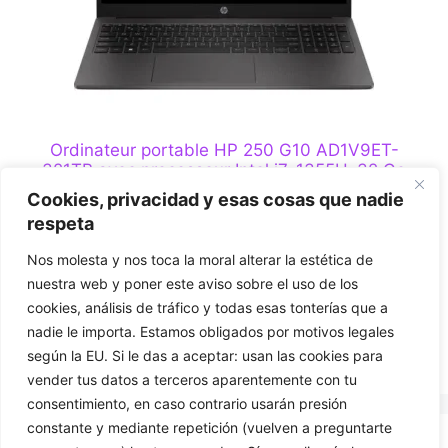
Ordinateur portable HP 250 G10 AD1V9ET-
321TB avec processeur Intel i7-1355U, 32 Go
de mémoire vive et 1 To de stockage, sans
Cookies, privacidad y esas cosas que nadie
système d'exploitation
respeta
0
Nos molesta y nos toca la moral alterar la estética de
€
1.059,00
s
nuestra web y poner este aviso sobre el uso de los
u
r
cookies, análisis de tráfico y todas esas tonterías que a
5
Ajouter au panier
nadie le importa. Estamos obligados por motivos legales
según la EU. Si le das a aceptar: usan las cookies para
vender tus datos a terceros aparentemente con tu
consentimiento, en caso contrario usarán presión
constante y mediante repetición (vuelven a preguntarte