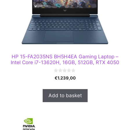
HP 15-FA2035NS BH5H4EA Gaming Laptop –
Intel Core i7-13620H, 16GB, 512GB, RTX 4050
0
€
1.239,00
o
u
t
o
Add to basket
f
5