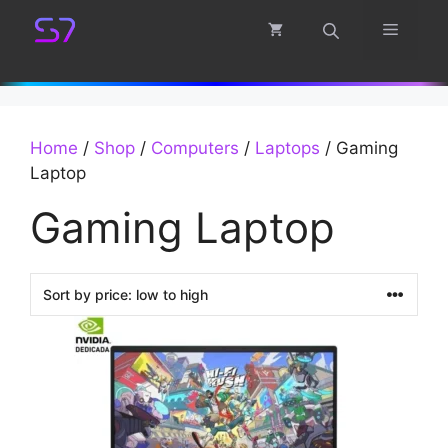
Skip
Menu
to
content
Home
/
Shop
/
Computers
/
Laptops
/ Gaming
Laptop
Gaming Laptop