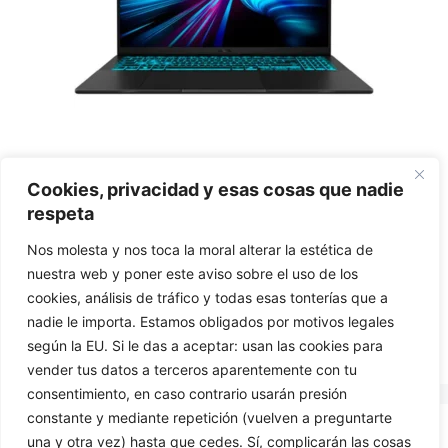
ASUS V16 V3607VP-RP011 Gaming Laptop –
Cookies, privacidad y esas cosas que nadie
Intel Core i7-240H, 32GB, 1TB, RTX 5070
respeta
0
Nos molesta y nos toca la moral alterar la estética de
€
1.779,00
o
nuestra web y poner este aviso sobre el uso de los
u
t
cookies, análisis de tráfico y todas esas tonterías que a
o
Add to basket
f
nadie le importa. Estamos obligados por motivos legales
5
según la EU. Si le das a aceptar: usan las cookies para
vender tus datos a terceros aparentemente con tu
consentimiento, en caso contrario usarán presión
constante y mediante repetición (vuelven a preguntarte
una y otra vez) hasta que cedes. Sí, complicarán las cosas
CONTACT US