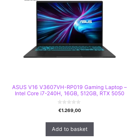
ASUS V16 V3607VH-RP019 Gaming Laptop –
Intel Core i7-240H, 16GB, 512GB, RTX 5050
0
€
1.269,00
o
u
t
o
Add to basket
f
5