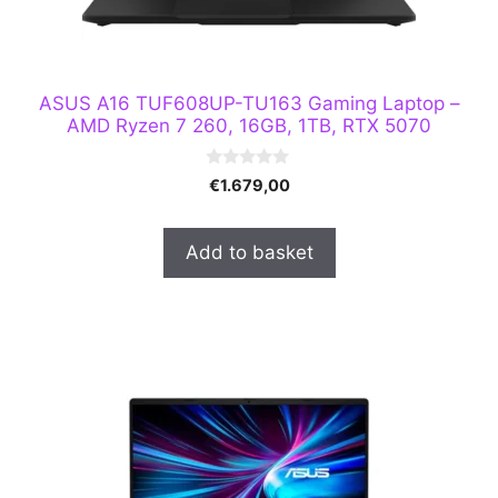
ASUS A16 TUF608UP-TU163 Gaming Laptop –
AMD Ryzen 7 260, 16GB, 1TB, RTX 5070
0
€
1.679,00
o
u
t
o
Add to basket
f
5