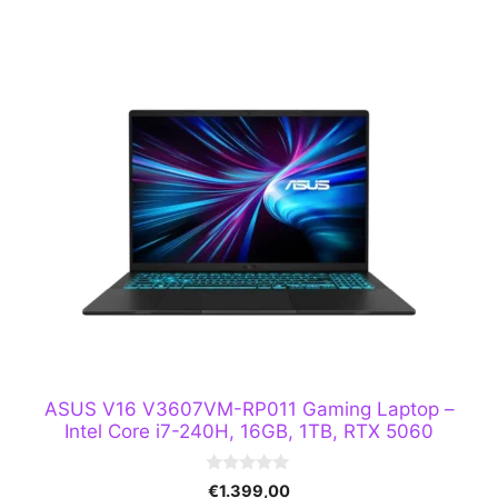
ASUS V16 V3607VM-RP011 Gaming Laptop –
Intel Core i7-240H, 16GB, 1TB, RTX 5060
0
€
1.399,00