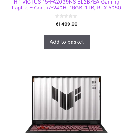
HP VICTUS 15-FA2039NS BL2B7EA Gaming
Laptop – Core i7-240H, 16GB, 1TB, RTX 5060
0
€
1.499,00
o
u
t
o
Add to basket
f
5