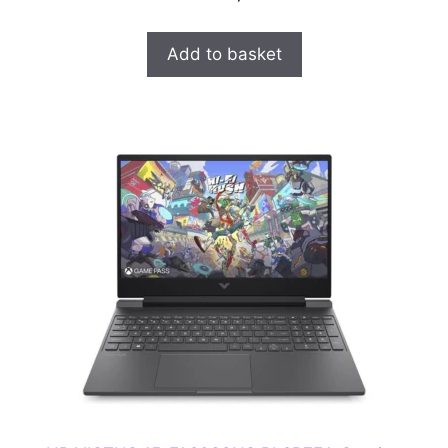
o
u
t
o
Add to basket
f
5