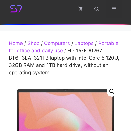
Skip
Menu
to
content
Home
/
Shop
/
Computers
/
Laptops
/
Portable
for office and daily use
/ HP 15-FD0267
BT6T3EA-321TB laptop with Intel Core 5 120U,
32GB RAM and 1TB hard drive, without an
operating system