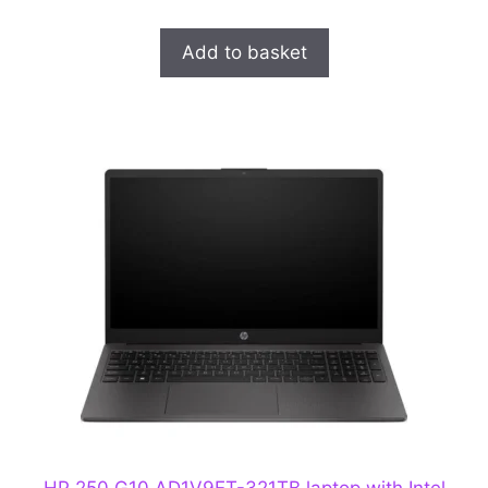
u
t
o
Add to basket
f
5