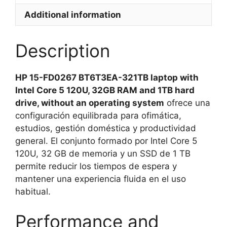
1TB
Additional information
sin
sistema
Description
operativo
quantity
HP 15-FD0267 BT6T3EA-321TB laptop with
Intel Core 5 120U, 32GB RAM and 1TB hard
drive, without an operating system
ofrece una
configuración equilibrada para ofimática,
estudios, gestión doméstica y productividad
general. El conjunto formado por Intel Core 5
120U, 32 GB de memoria y un SSD de 1 TB
permite reducir los tiempos de espera y
mantener una experiencia fluida en el uso
habitual.
Performance and