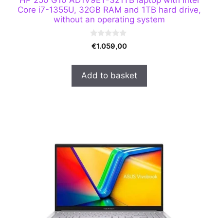
HP 250 G10 AD1V9ET-321TB laptop with Intel
Core i7-1355U, 32GB RAM and 1TB hard drive,
without an operating system
0
€
1.059,00
o
u
t
o
Add to basket
f
5