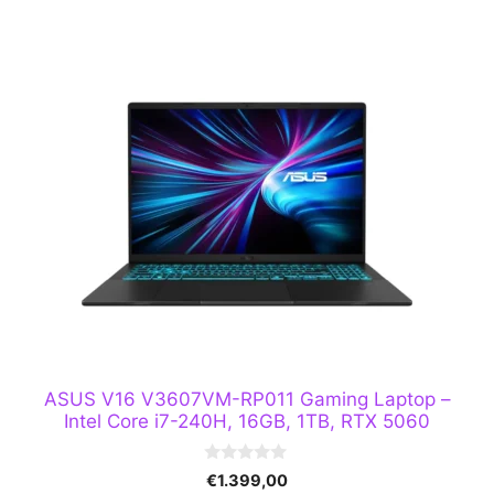
ASUS V16 V3607VM-RP011 Gaming Laptop –
Intel Core i7-240H, 16GB, 1TB, RTX 5060
0
€
1.399,00
o