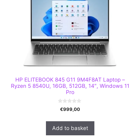
HP ELITEBOOK 845 G11 9M4F8AT Laptop –
Ryzen 5 8540U, 16GB, 512GB, 14″, Windows 11
Pro
0
€
999,00
o
u
t
o
Add to basket
f
5