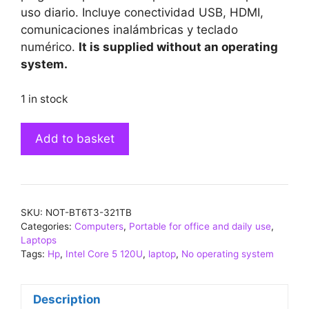
uso diario. Incluye conectividad USB, HDMI,
comunicaciones inalámbricas y teclado
numérico.
It is supplied without an operating
system.
1 in stock
Portátil
Add to basket
HP
15-
FD0267
BT6T3EA-
SKU:
NOT-BT6T3-321TB
321TB
Categories:
Computers
,
Portable for office and daily use
,
Intel
Laptops
Core
Tags:
Hp
,
Intel Core 5 120U
,
laptop
,
No operating system
5
120U
Description
32GB