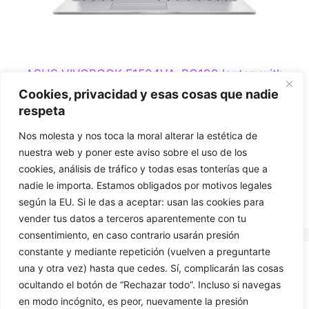
ASUS VIVOBOOK F1504VA-BQ199 laptop with
Core 5 120U, 8GB RAM and 512GB storage,
Cookies, privacidad y esas cosas que nadie
without an operating system
respeta
0
Nos molesta y nos toca la moral alterar la estética de
€
599,00
o
nuestra web y poner este aviso sobre el uso de los
u
t
cookies, análisis de tráfico y todas esas tonterías que a
o
Add to basket
f
nadie le importa. Estamos obligados por motivos legales
5
según la EU. Si le das a aceptar: usan las cookies para
vender tus datos a terceros aparentemente con tu
consentimiento, en caso contrario usarán presión
constante y mediante repetición (vuelven a preguntarte
una y otra vez) hasta que cedes. Sí, complicarán las cosas
CONTACT US
ocultando el botón de “Rechazar todo”. Incluso si navegas
en modo incógnito, es peor, nuevamente la presión