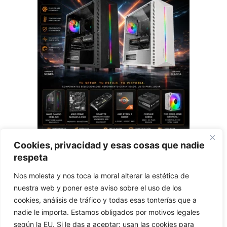
weist
mehrere
Varianten
auf.
Die
Optionen
können
auf
der
Produktseite
gewählt
werden
Cookies, privacidad y esas cosas que nadie
Nova Core Intel Mitte 2026
respeta
0
Nos molesta y nos toca la moral alterar la estética de
Preisspanne:
€
1.288,81
–
€
2.218,81
v
€1.288,81
nuestra web y poner este aviso sobre el uso de los
o
n
bis
cookies, análisis de tráfico y todas esas tonterías que a
5
Ausführung wählen
€2.218,81
nadie le importa. Estamos obligados por motivos legales
según la EU. Si le das a aceptar: usan las cookies para