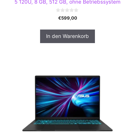
5 120U, 8 GB, 512 GB, ohne Betriebssystem
0
€
599,00
v
o
n
5
In den Warenkorb