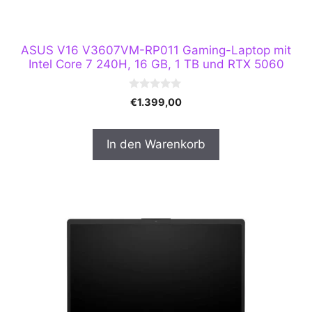
ASUS V16 V3607VM-RP011 Gaming-Laptop mit
Intel Core 7 240H, 16 GB, 1 TB und RTX 5060
0
€
1.399,00
v
o
n
5
In den Warenkorb