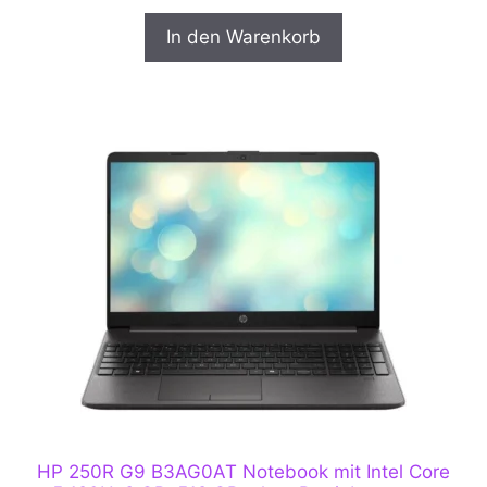
n
5
In den Warenkorb
HP 250R G9 B3AG0AT Notebook mit Intel Core