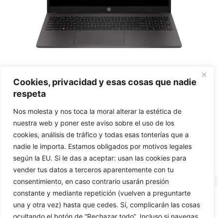
HP 250 G10 AD0Z8ET Notebook mit Intel i7-
Cookies, privacidad y esas cosas que nadie
1355U, 16 GB, 1 TB, ohne Betriebssystem
respeta
0
Nos molesta y nos toca la moral alterar la estética de
€
789,00
v
nuestra web y poner este aviso sobre el uso de los
o
n
cookies, análisis de tráfico y todas esas tonterías que a
5
In den Warenkorb
nadie le importa. Estamos obligados por motivos legales
según la EU. Si le das a aceptar: usan las cookies para
vender tus datos a terceros aparentemente con tu
consentimiento, en caso contrario usarán presión
constante y mediante repetición (vuelven a preguntarte
una y otra vez) hasta que cedes. Sí, complicarán las cosas
KONTAKT US
ocultando el botón de “Rechazar todo”. Incluso si navegas