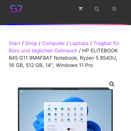
Zum
Menü
Inhalt
springen
Start
/
Shop
/
Computer
/
Laptops
/
Tragbar für
Büro und täglichen Gebrauch
/ HP ELITEBOOK
845 G11 9M4F8AT Notebook, Ryzen 5 8540U,
16 GB, 512 GB, 14″, Windows 11 Pro