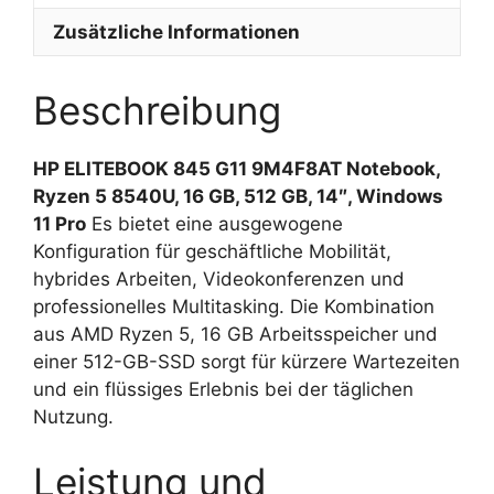
14″
Zusätzliche Informationen
Windows
11
Beschreibung
Pro
Menge
HP ELITEBOOK 845 G11 9M4F8AT Notebook,
Ryzen 5 8540U, 16 GB, 512 GB, 14″, Windows
11 Pro
Es bietet eine ausgewogene
Konfiguration für geschäftliche Mobilität,
hybrides Arbeiten, Videokonferenzen und
professionelles Multitasking. Die Kombination
aus AMD Ryzen 5, 16 GB Arbeitsspeicher und
einer 512-GB-SSD sorgt für kürzere Wartezeiten
und ein flüssiges Erlebnis bei der täglichen
Nutzung.
Leistung und