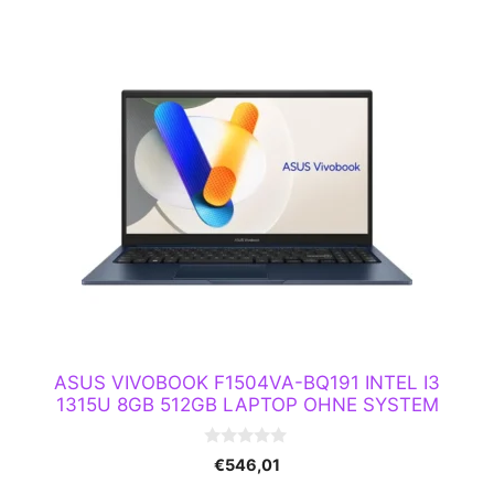
ASUS VIVOBOOK F1504VA-BQ191 INTEL I3
1315U 8GB 512GB LAPTOP OHNE SYSTEM
0
€
546,01
v
o