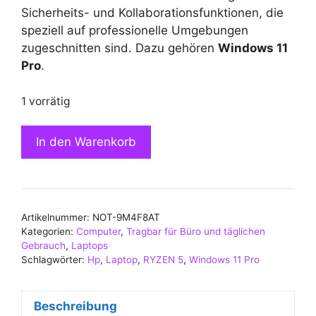
Sicherheits- und Kollaborationsfunktionen, die
speziell auf professionelle Umgebungen
zugeschnitten sind. Dazu gehören
Windows 11
Pro
.
1 vorrätig
Portátil
In den Warenkorb
HP
ELITEBOOK
845
G11
Artikelnummer:
NOT-9M4F8AT
9M4F8AT
Kategorien:
Computer
,
Tragbar für Büro und täglichen
Ryzen
Gebrauch
,
Laptops
5
Schlagwörter:
Hp
,
Laptop
,
RYZEN 5
,
Windows 11 Pro
8540U
16GB
Beschreibung
512GB